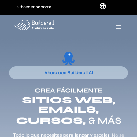
Obtener soporte
Ahora con Builderall AI
CREA FÁCILMENTE
SITIOS WEB,
EMAILS,
CURSOS,
& MÁS
Todo lo que necesitas para lanzar y escalar.
No se